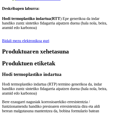
Deskribapen laburra:
Hodi termoplastiko indartua
(
RTT
) Epe generikoa da indar
handiko zuntz sintetiko fidagarria aipatzen duena (hala nola, beira,
aramid edo karbonoa)
Bidali mezu elektronikoa guri
Produktuaren xehetasuna
Produktuen etiketak
Hodi termoplastiko indartua
Hodi termoplastiko indartua (RTP) termino generikoa da, indar
handiko zuntz sintetiko fidagarria aipatzen duena (hala nola, beira,
aramid edo karbonoa)
Bere ezaugarri nagusiak korrosioarekiko erresistentzia /
funtzionamendu handiko presioaren erresistentzia dira eta aldi
berean malgutasuna mantentzea da, bobina formulario batean