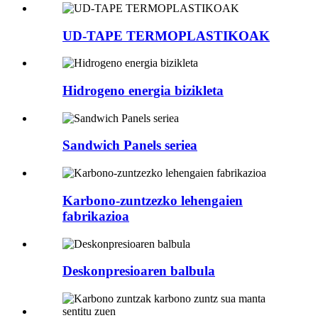
UD-TAPE TERMOPLASTIKOAK
Hidrogeno energia bizikleta
Sandwich Panels seriea
Karbono-zuntzezko lehengaien
fabrikazioa
Deskonpresioaren balbula