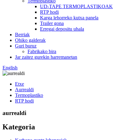
Termoplastiko
UD-TAPE TERMOPLASTIKOAK
RTP hodi
Karga lehorreko kutxa panela
Trailer gona
Erregai depositu uhala
Berriak
Ohiko galderak
Guri buruz
Fabrikako bira
Jar zaitez gurekin harremanetan
English
Etxe
Aurrealdi
Termoplastiko
RTP hodi
aurrealdi
Kategoria