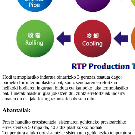
Hodi termoplastiko indartua oinarrizko 3 geruzaz osatuta dago:
barneko forru termoplastiko bat, zuntz sendoaren errefortzua
helikoki hodiaren inguruan bilduta eta kanpoko jaka termoplastiko
bat. Linerak maskuri gisa jokatzen du, zuntz errefortzuak indarra
ematen du eta jakak karga-zuntzak babesten ditu.
Abantailak
Presio handiko erresistentzia: sistemaren gehieneko presioarekiko
erresistentzia 50 mpa da, 40 aldiz plastikozko hodiak.
Tenperatura altuko erresistentzia: sistemaren gehienezko tenperatura