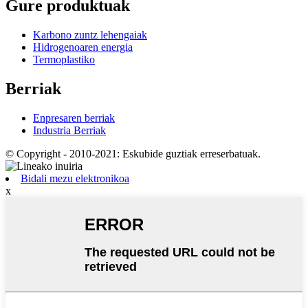
Gure produktuak
Karbono zuntz lehengaiak
Hidrogenoaren energia
Termoplastiko
Berriak
Enpresaren berriak
Industria Berriak
© Copyright - 2010-2021: Eskubide guztiak erreserbatuak.
Bidali mezu elektronikoa
x