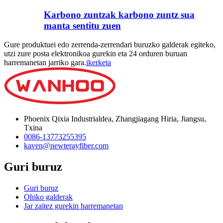
Karbono zuntzak karbono zuntz sua
manta sentitu zuen
Gure produktuei edo zerrenda-zerrendari buruzko galderak egiteko,
utzi zure posta elektronikoa gurekin eta 24 orduren buruan
harremanetan jarriko gara.
ikerketa
Phoenix Qixia Industrialdea, Zhangjiagang Hiria, Jiangsu,
Txina
0086-13773255395
kaven@newterayfiber.com
Guri buruz
Guri buruz
Ohiko galderak
Jar zaitez gurekin harremanetan