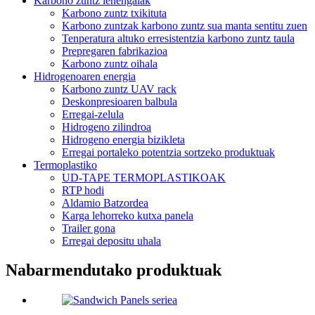
Karbono zuntz lehengaiak
Karbono zuntz txikituta
Karbono zuntzak karbono zuntz sua manta sentitu zuen
Tenperatura altuko erresistentzia karbono zuntz taula
Prepregaren fabrikazioa
Karbono zuntz oihala
Hidrogenoaren energia
Karbono zuntz UAV rack
Deskonpresioaren balbula
Erregai-zelula
Hidrogeno zilindroa
Hidrogeno energia bizikleta
Erregai portaleko potentzia sortzeko produktuak
Termoplastiko
UD-TAPE TERMOPLASTIKOAK
RTP hodi
Aldamio Batzordea
Karga lehorreko kutxa panela
Trailer gona
Erregai depositu uhala
Nabarmendutako produktuak