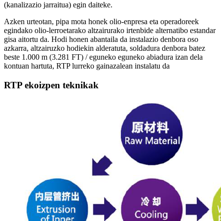
(kanalizazio jarraitua) egin daiteke.
Azken urteotan, pipa mota honek olio-enpresa eta operadoreek
egindako olio-lerroetarako altzairurako irtenbide alternatibo estandar
gisa aitortu da. Hodi honen abantaila da instalazio denbora oso
azkarra, altzairuzko hodiekin alderatuta, soldadura denbora batez
beste 1.000 m (3.281 FT) / eguneko eguneko abiadura izan dela
kontuan hartuta, RTP lurreko gainazalean instalatu da
RTP ekoizpen teknikak