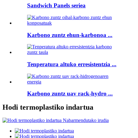
Sandwich Panels seriea
Karbono zuntz ehun-karbonoa ...
Tenperatura altuko erresistentzia ...
Karbono zuntz uav rack-hydro ...
Hodi termoplastiko indartua