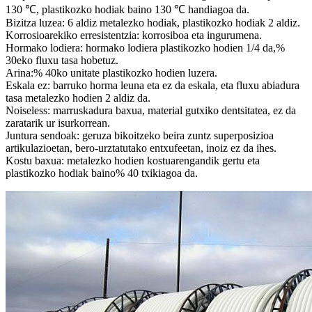
130 ℃, plastikozko hodiak baino 130 ℃ handiagoa da.
Bizitza luzea: 6 aldiz metalezko hodiak, plastikozko hodiak 2 aldiz.
Korrosioarekiko erresistentzia: korrosiboa eta ingurumena.
Hormako lodiera: hormako lodiera plastikozko hodien 1/4 da,%
30eko fluxu tasa hobetuz.
Arina:% 40ko unitate plastikozko hodien luzera.
Eskala ez: barruko horma leuna eta ez da eskala, eta fluxu abiadura
tasa metalezko hodien 2 aldiz da.
Noiseless: marruskadura baxua, material gutxiko dentsitatea, ez da
zaratarik ur isurkorrean.
Juntura sendoak: geruza bikoitzeko beira zuntz superposizioa
artikulazioetan, bero-urztatutako entxufeetan, inoiz ez da ihes.
Kostu baxua: metalezko hodien kostuarengandik gertu eta
plastikozko hodiak baino% 40 txikiagoa da.