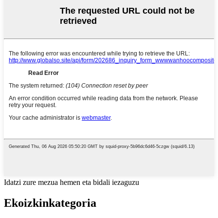
Idatzi zure mezua hemen eta bidali iezaguzu
Ekoizkin
kategoria