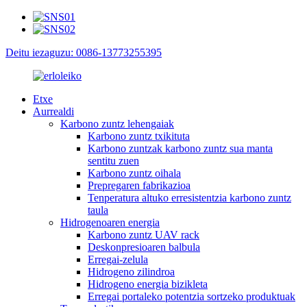
Deitu iezaguzu: 0086-13773255395
Etxe
Aurrealdi
Karbono zuntz lehengaiak
Karbono zuntz txikituta
Karbono zuntzak karbono zuntz sua manta
sentitu zuen
Karbono zuntz oihala
Prepregaren fabrikazioa
Tenperatura altuko erresistentzia karbono zuntz
taula
Hidrogenoaren energia
Karbono zuntz UAV rack
Deskonpresioaren balbula
Erregai-zelula
Hidrogeno zilindroa
Hidrogeno energia bizikleta
Erregai portaleko potentzia sortzeko produktuak