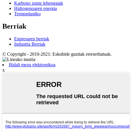
Karbono zuntz lehengaiak
Hidrogenoaren energia
Termoplastiko
Berriak
Enpresaren berriak
Industria Berriak
© Copyright - 2010-2021: Eskubide guztiak erreserbatuak.
Bidali mezu elektronikoa
x