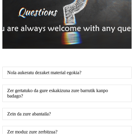
Nola aukeratu dezaket material egokia?
Zer gertatuko da gure eskakizuna zure barrutik kanpo
badago?
Zein da zure abantaila?
Zer moduz zure zerbitzua?