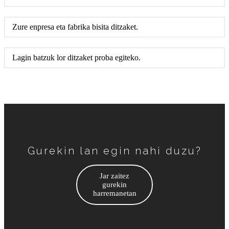
Zure enpresa eta fabrika bisita ditzaket.
Lagin batzuk lor ditzaket proba egiteko.
Gurekin lan egin nahi duzu?
Jar zaitez
gurekin
harremanetan