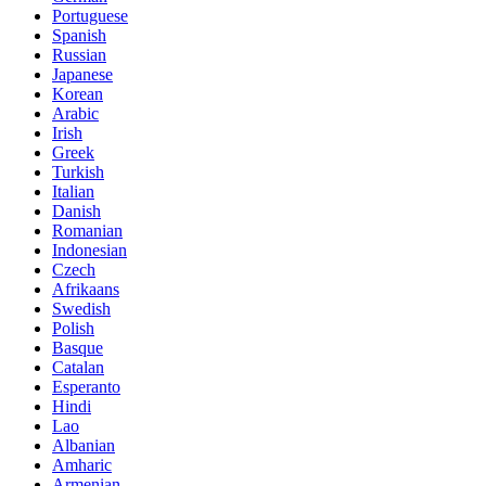
Portuguese
Spanish
Russian
Japanese
Korean
Arabic
Irish
Greek
Turkish
Italian
Danish
Romanian
Indonesian
Czech
Afrikaans
Swedish
Polish
Basque
Catalan
Esperanto
Hindi
Lao
Albanian
Amharic
Armenian