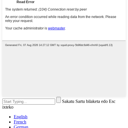
Sakatu Sartu bilaketa edo Esc
ixteko
English
French
German