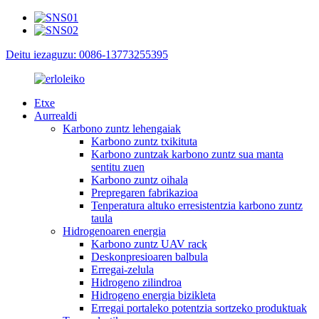
Deitu iezaguzu: 0086-13773255395
Etxe
Aurrealdi
Karbono zuntz lehengaiak
Karbono zuntz txikituta
Karbono zuntzak karbono zuntz sua manta
sentitu zuen
Karbono zuntz oihala
Prepregaren fabrikazioa
Tenperatura altuko erresistentzia karbono zuntz
taula
Hidrogenoaren energia
Karbono zuntz UAV rack
Deskonpresioaren balbula
Erregai-zelula
Hidrogeno zilindroa
Hidrogeno energia bizikleta
Erregai portaleko potentzia sortzeko produktuak