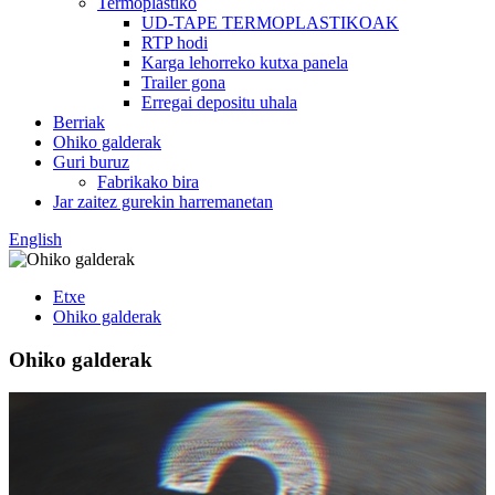
Termoplastiko
UD-TAPE TERMOPLASTIKOAK
RTP hodi
Karga lehorreko kutxa panela
Trailer gona
Erregai depositu uhala
Berriak
Ohiko galderak
Guri buruz
Fabrikako bira
Jar zaitez gurekin harremanetan
English
Etxe
Ohiko galderak
Ohiko galderak