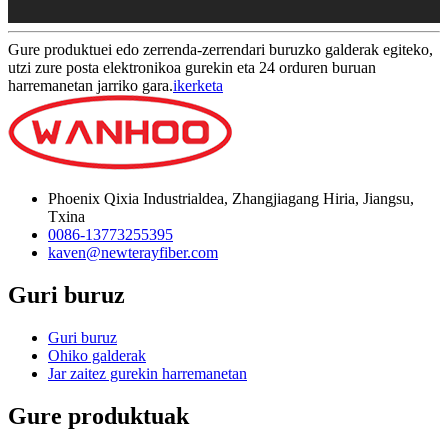
Gure produktuei edo zerrenda-zerrendari buruzko galderak egiteko,
utzi zure posta elektronikoa gurekin eta 24 orduren buruan
harremanetan jarriko gara.
ikerketa
Phoenix Qixia Industrialdea, Zhangjiagang Hiria, Jiangsu,
Txina
0086-13773255395
kaven@newterayfiber.com
Guri buruz
Guri buruz
Ohiko galderak
Jar zaitez gurekin harremanetan
Gure produktuak