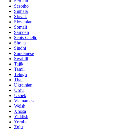
Serbian
Sesotho
Sinhala
Slovak
Slovenian
Somali
Samoan
Scots Gaelic
Shona
Sindhi
Sundanese
Swahili
Tajik
Tamil
Telugu
Thai
Ukrainian
Urdu
Uzbek
Vietnamese
Welsh
Xhosa
Yiddish
Yoruba
Zulu