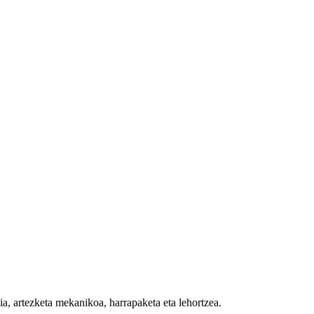
ia, artezketa mekanikoa, harrapaketa eta lehortzea.