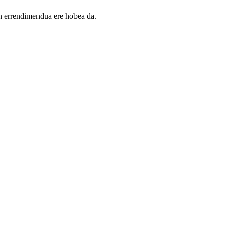
en errendimendua ere hobea da.