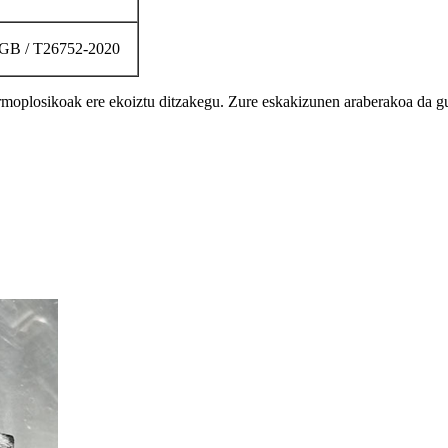
GB / T26752-2020
rmoplosikoak ere ekoiztu ditzakegu. Zure eskakizunen araberakoa da gu