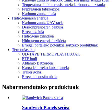
Karbono zuntzak karbono zuntz sua manta sentitu zuen
Tenperatura altuko erresistentzia karbono zuntz taula
Prepregaren fabrikazioa
Karbono zuntz oihala
Hidrogenoaren energia
Karbono zuntz UAV rack
Deskonpresioaren balbula
Erregai-zelula
Hidrogeno zilindroa
Hidrogeno energia bizikleta
Erregai portaleko potentzia sortzeko produktuak
Termoplastiko
UD-TAPE TERMOPLASTIKOAK
RTP hodi
Aldamio Batzordea
Karga lehorreko kutxa panela
Trailer gona
Erregai depositu uhala
Nabarmendutako produktuak
Sandwich Panels seriea