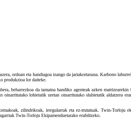
uzera, orduan eta handiagoa izango da jariakortasuna. Karbono laburre
ko produkzioa lor daiteke.
rabera, beharrezkoa da tamaina handiko agenteak azken matrizearekin 
an oinarritutako lohietatik uretan oinarritutako slubietatik aldatzera
rmakoak, zilindrikoak, irregularrak eta ez-trutatuak. Twin-Torloju 
dagarriak Twin-Torloju Ekipamenduetarako erabiltzeko.