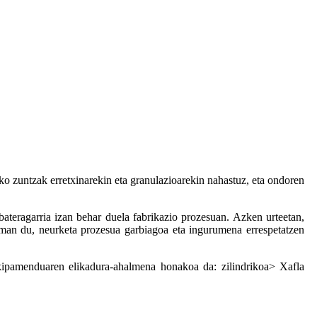
ko zuntzak erretxinarekin eta granulazioarekin nahastuz, eta ondoren
bateragarria izan behar duela fabrikazio prozesuan. Azken urteetan,
 eraman du, neurketa prozesua garbiagoa eta ingurumena errespetatzen
ekipamenduaren elikadura-ahalmena honakoa da: zilindrikoa> Xafla