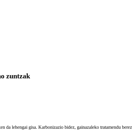
no zuntzak
tzen da lehengai gisa. Karbonizazio bidez, gainazaleko tratamendu berez