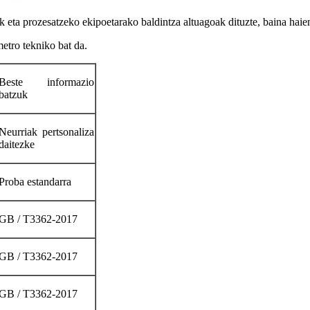
k eta prozesatzeko ekipoetarako baldintza altuagoak dituzte, baina hai
metro tekniko bat da.
Beste informazio
batzuk
Neurriak pertsonaliza
daitezke
Proba estandarra
GB / T3362-2017
GB / T3362-2017
GB / T3362-2017