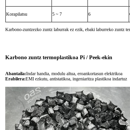
Korapilatsu
5 ~ 7
6
Karbono-zuntzezko zuntz laburrak ez ezik, ebaki laburreko zuntz te
Karbono zuntz termoplastikoa Pi / Peek-ekin
Abantaila
:
Indar handia, modulu altua, eroankortasun elektrikoa
Erabilera:
EMI ezkutu, antistatikoa, ingeniaritza plastikoa indartuz