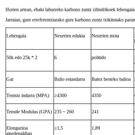
Horien artean, ebaki laburreko karbono zuntz zilindrikoek lehengaia
Jarraian, gure erreferentziarako gure karbono zuntz txikitutako para
Lehengaia
Neurrien edukia
Neurrien mota
50k edo 25k * 2
6
politido
Gai
Balio estandarra
Batez besteko balioa
Tentsio indarra (MPA)
≥4300
4350
Tensile Modulus (GPA)
235 ~ 260
241
Elongazioa
≥1,5
1,89
atsedenaldian