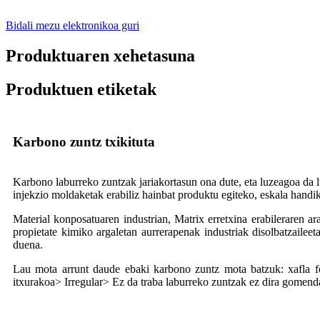
Bidali mezu elektronikoa guri
Produktuaren xehetasuna
Produktuen etiketak
Karbono zuntz txikituta
Karbono laburreko zuntzak jariakortasun ona dute, eta luzeagoa da l
injekzio moldaketak erabiliz hainbat produktu egiteko, eskala handi
Material konposatuaren industrian, Matrix erretxina erabileraren a
propietate kimiko argaletan aurrerapenak industriak disolbatzaileet
duena.
Lau mota arrunt daude ebaki karbono zuntz mota batzuk: xafla fo
itxurakoa> Irregular> Ez da traba laburreko zuntzak ez dira gomen