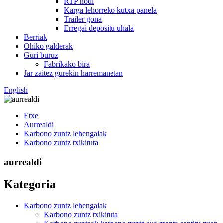
RTP hodi
Karga lehorreko kutxa panela
Trailer gona
Erregai depositu uhala
Berriak
Ohiko galderak
Guri buruz
Fabrikako bira
Jar zaitez gurekin harremanetan
English
Etxe
Aurrealdi
Karbono zuntz lehengaiak
Karbono zuntz txikituta
aurrealdi
Kategoria
Karbono zuntz lehengaiak
Karbono zuntz txikituta