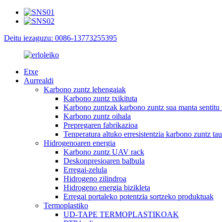
Deitu iezaguzu: 0086-13773255395
Etxe
Aurrealdi
Karbono zuntz lehengaiak
Karbono zuntz txikituta
Karbono zuntzak karbono zuntz sua manta sentitu
Karbono zuntz oihala
Prepregaren fabrikazioa
Tenperatura altuko erresistentzia karbono zuntz tau
Hidrogenoaren energia
Karbono zuntz UAV rack
Deskonpresioaren balbula
Erregai-zelula
Hidrogeno zilindroa
Hidrogeno energia bizikleta
Erregai portaleko potentzia sortzeko produktuak
Termoplastiko
UD-TAPE TERMOPLASTIKOAK