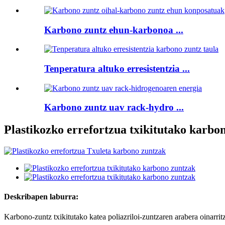
Karbono zuntz ehun-karbonoa ...
Tenperatura altuko erresistentzia ...
Karbono zuntz uav rack-hydro ...
Plastikozko errefortzua txikitutako karbo
Deskribapen laburra:
Karbono-zuntz txikitutako katea poliazriloi-zuntzaren arabera oinarri