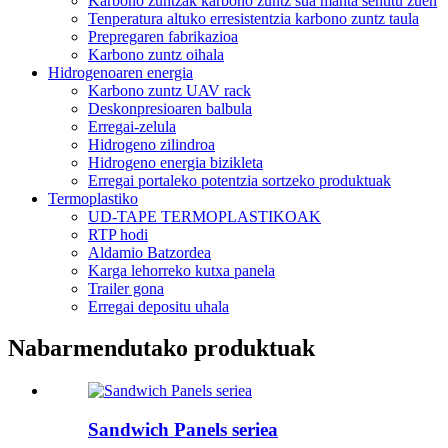
Karbono zuntzak karbono zuntz sua manta sentitu zuen
Tenperatura altuko erresistentzia karbono zuntz taula
Prepregaren fabrikazioa
Karbono zuntz oihala
Hidrogenoaren energia
Karbono zuntz UAV rack
Deskonpresioaren balbula
Erregai-zelula
Hidrogeno zilindroa
Hidrogeno energia bizikleta
Erregai portaleko potentzia sortzeko produktuak
Termoplastiko
UD-TAPE TERMOPLASTIKOAK
RTP hodi
Aldamio Batzordea
Karga lehorreko kutxa panela
Trailer gona
Erregai depositu uhala
Nabarmendutako produktuak
Sandwich Panels seriea