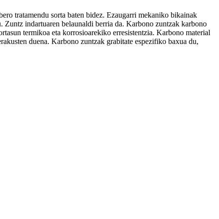
ero tratamendu sorta baten bidez. Ezaugarri mekaniko bikainak
tu. Zuntz indartuaren belaunaldi berria da. Karbono zuntzak karbono
kortasun termikoa eta korrosioarekiko erresistentzia. Karbono material
 erakusten duena. Karbono zuntzak grabitate espezifiko baxua du,