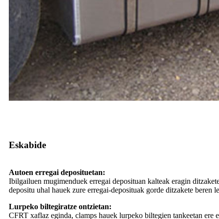
Eskabide
Autoen erregai deposituetan:
Ibilgailuen mugimenduek erregai deposituan kalteak eragin ditzaket
depositu uhal hauek zure erregai-deposituak gorde ditzakete beren l
Lurpeko biltegiratze ontzietan:
CFRT xaflaz eginda, clamps hauek lurpeko biltegien tankeetan ere e