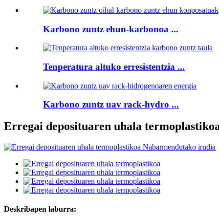
Karbono zuntz ehun-karbonoa ...
Tenperatura altuko erresistentzia ...
Karbono zuntz uav rack-hydro ...
Erregai deposituaren uhala termoplastiko
Deskribapen laburra: