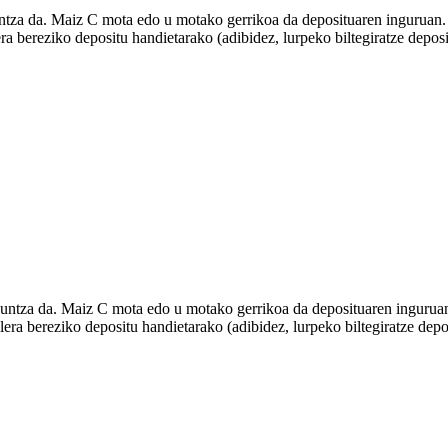
guntza da. Maiz C mota edo u motako gerrikoa da deposituaren inguruan.
ra bereziko depositu handietarako (adibidez, lurpeko biltegiratze deposi
laguntza da. Maiz C mota edo u motako gerrikoa da deposituaren ingurua
era bereziko depositu handietarako (adibidez, lurpeko biltegiratze depos