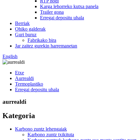
RTP hodi
Karga lehorreko kutxa panela
Trailer gona
Erregai depositu uhala
Berriak
Ohiko galderak
Guri buruz
Fabrikako bira
Jar zaitez gurekin harremanetan
English
Etxe
Aurrealdi
Termoplastiko
Erregai depositu uhala
aurrealdi
Kategoria
Karbono zuntz lehengaiak
Karbono zuntz txikituta