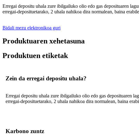
Erregai depositu uhala zure ibilgailuko olio edo gas deposituaren la
erregai-deposituetarako, 2 uhala nahikoa dira normalean, baina erabile
Bidali mezu elektronikoa guri
Produktuaren xehetasuna
Produktuen etiketak
Zein da erregai depositu uhala?
Erregai depositu uhala zure ibilgailuko olio edo gas deposituaren 
erregai-deposituetarako, 2 uhala nahikoa dira normalean, baina erabil
Karbono zuntz