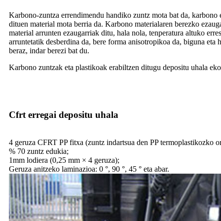
Karbono-zuntza errendimendu handiko zuntz mota bat da, karbono e
dituen material mota berria da. Karbono materialaren berezko ezauga
material arrunten ezaugarriak ditu, hala nola, tenperatura altuko err
arruntetatik desberdina da, bere forma anisotropikoa da, biguna eta
beraz, indar berezi bat du.
Karbono zuntzak eta plastikoak erabiltzen ditugu depositu uhala eko
Cfrt erregai depositu uhala
4 geruza CFRT PP fitxa (zuntz indartsua den PP termoplastikozko or
% 70 zuntz edukia;
1mm lodiera (0,25 mm × 4 geruza);
Geruza anitzeko laminazioa: 0 °, 90 °, 45 ° eta abar.