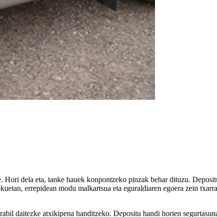
e. Hori dela eta, tanke hauek konpontzeko pinzak behar dituzu. Deposi
ekuetan, errepidean modu malkartsua eta eguraldiaren egoera zein txarr
rabil daitezke atxikipena handitzeko. Depositu handi horien segurtasun