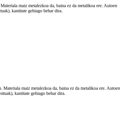
 Materiala maiz metalezkoa da, baina ez da metalikoa ere. Autoen
tuak), kantitate gehiago behar dira.
n. Materiala maiz metalezkoa da, baina ez da metalikoa ere. Autoen
ituak), kantitate gehiago behar dira.