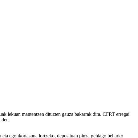
tuak lekuan mantentzen dituzten gauza bakarrak dira. CFRT erregai
a den.
a eta egonkortasuna lortzeko, deposituan pinza gehiago beharko