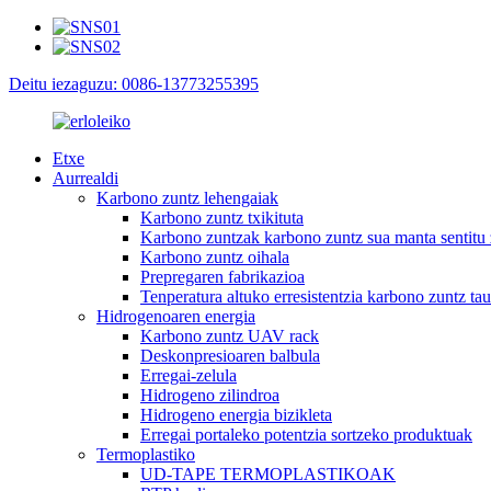
Deitu iezaguzu: 0086-13773255395
Etxe
Aurrealdi
Karbono zuntz lehengaiak
Karbono zuntz txikituta
Karbono zuntzak karbono zuntz sua manta sentitu
Karbono zuntz oihala
Prepregaren fabrikazioa
Tenperatura altuko erresistentzia karbono zuntz tau
Hidrogenoaren energia
Karbono zuntz UAV rack
Deskonpresioaren balbula
Erregai-zelula
Hidrogeno zilindroa
Hidrogeno energia bizikleta
Erregai portaleko potentzia sortzeko produktuak
Termoplastiko
UD-TAPE TERMOPLASTIKOAK