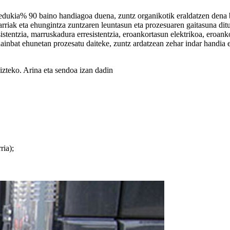
dukia% 90 baino handiagoa duena, zuntz organikotik eraldatzen dena b
rriak eta ehungintza zuntzaren leuntasun eta prozesuaren gaitasuna di
esistentzia, marruskadura erresistentzia, eroankortasun elektrikoa, eroan
 hainbat ehunetan prozesatu daiteke, zuntz ardatzean zehar indar handia
izteko. Arina eta sendoa izan dadin
ria);